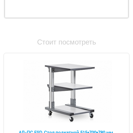
Стоит посмотреть
АЛ-ПС ESD, Стол подкатной 515*700*780 мм