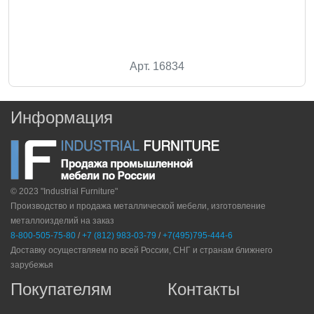
Арт. 16834
Информация
© 2023 "Industrial Furniture"
Производство и продажа металлической мебели, изготовление
металлоизделий на заказ
8-800-505-75-80
/
+7 (812) 983-03-79
/
+7(495)795-444-6
Доставку осуществляем по всей России, СНГ и странам ближнего
зарубежья
Покупателям
Контакты