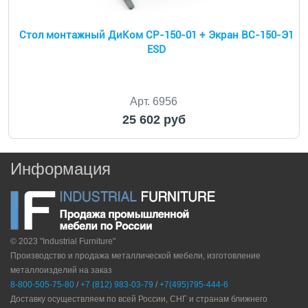
Стол монтажный ДиКом СР-150-01 + Экран ВС-150-Э1
ESD
Арт. 6956
25 602 руб
Информация
© 2023 "Industrial Furniture"
Производство и продажа металлической мебели, изготовление
металлоизделий на заказ
8-800-505-75-80
/
+7 (812) 983-03-79
/
+7(495)795-444-6
Доставку осуществляем по всей России, СНГ и странам ближнего