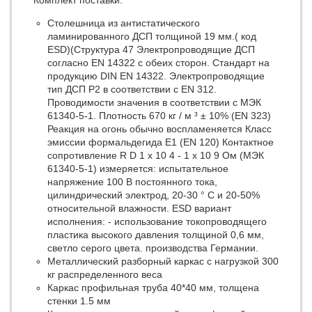
Комплект поставки:
Cтолешница из антистатического
ламинированного ДСП толщиной 19 мм.( код
ESD)(Структура 47 Электропроводящие ДСП
согласно EN 14322 с обеих сторон. Стандарт на
продукцию DIN EN 14322. Электропроводящие
тип ДСП P2 в соответствии с EN 312.
Проводимости значения в соответствии с МЭК
61340-5-1. Плотность 670 кг / м ³ ± 10% (EN 323)
Реакция на огонь обычно воспламеняется Класс
эмиссии формальдегида E1 (EN 120) Контактное
сопротивление R D 1 х 10 4 - 1 х 10 9 Ом (МЭК
61340-5-1) измеряется: испытательное
напряжение 100 В постоянного тока,
цилиндрический электрод, 20-30 ° С и 20-50%
относительной влажности. ESD вариант
исполнения: - использование токопроводящего
пластика высокого давления толщиной 0,6 мм,
светло серого цвета. производства Германии.
Металлический разборный каркас с нагрузкой 300
кг распределенного веса
Каркас профильная труба 40*40 мм, толщена
стенки 1.5 мм