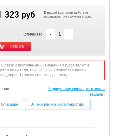
1 323 руб
В нашей компании действует
накопительная система скидок.
-
+
Количество:
 - В связи с постоянными изменениям курса валют и
остом на металл, точные цены уточняйте у наших
енеджеров. Цена не включает доставку.
гория
Медицинские ширмы, штативы и
вешалки
Описание
Технические характеристики