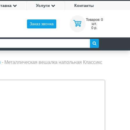
ставка
Услуги
Контакты
Товаров:
0
Заказ звонка
шт.
0 р.
и
-
Металлическая вешалка напольная Классикс