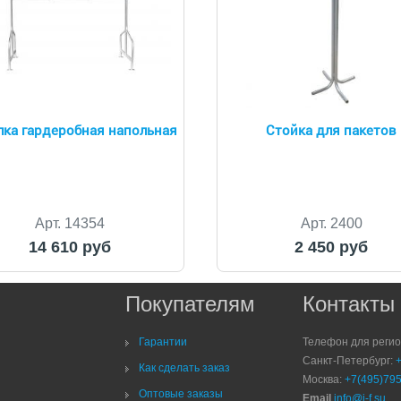
ка гардеробная напольная
Стойка для пакетов
Арт. 14354
Арт. 2400
14 610 руб
2 450 руб
Покупателям
Контакты
Гарантии
Телефон для реги
Санкт-Петербург:
Как сделать заказ
Москва:
+7(495)795
Оптовые заказы
Email
info@i-f.su