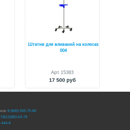
Штатив для вливаний на колесах
004
Арт. 15383
17 500 руб
онов:
8 (800) 505-75-80
+7(812)983-03-79
-444-6