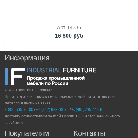
Арт. 14336
16 600 руб
Информация
© 2023 "Industrial Furniture"
Производство и продажа металлической мебели, изготовление
металлоизделий на заказ
8-800-505-75-80
/
+7 (812) 983-03-79
/
+7(495)795-444-6
Доставку осуществляем по всей России, СНГ и странам ближнего
зарубежья
Покупателям
Контакты