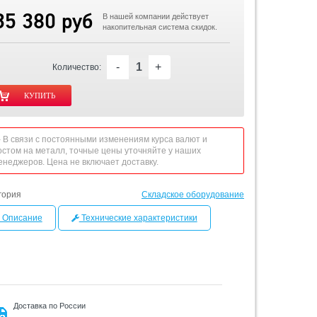
35 380 руб
В нашей компании действует
накопительная система скидок.
-
+
Количество:
 - В связи с постоянными изменениям курса валют и
остом на металл, точные цены уточняйте у наших
енеджеров. Цена не включает доставку.
гория
Складское оборудование
Описание
Технические характеристики
Доставка по России