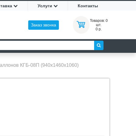
ставка
Услуги
Контакты
Товаров:
0
Заказ звонка
шт.
0 р.
баллонов КГБ-08П (940х1460х1060)