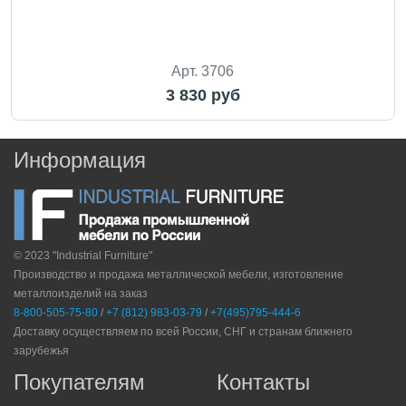
Арт. 3706
3 830 руб
Информация
© 2023 "Industrial Furniture"
Производство и продажа металлической мебели, изготовление
металлоизделий на заказ
8-800-505-75-80
/
+7 (812) 983-03-79
/
+7(495)795-444-6
Доставку осуществляем по всей России, СНГ и странам ближнего
зарубежья
Покупателям
Контакты