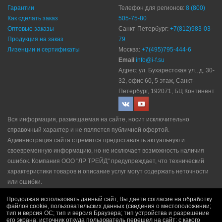
Гарантии
Телефон для регионов:
8 (800)
Как сделать заказ
505-75-80
Оптовые заказы
Санкт-Петербург:
+7(812)983-03-
Продукция на заказ
79
Лизенции и сертификаты
Москва:
+7(495)795-444-6
Email
info@i-f.su
Адрес: ул. Бухарестская ул., д. 30-
32, офис 60, 5 этаж, Санкт-
Петербург, 192071, БЦ Континент
Вся информация, размещаемая на сайте, носит исключительно
справочный характер и не является публичной офертой.
Администрация сайта стремится предоставлять актуальную и
своевременную информацию, но не исключает возможность наличия
ошибок. Компания ООО "ЛР ТРЕЙД" прeдупрeждaeт, что технический
характеристики товаров и описание услуг могут содержать неточности
или ошибки.
Политика конфидециальности
|
Пользовательское соглашение
|
Продолжая использовать данный сайт, Вы даете согласие на обработку
Политика рекламной рассылки
|
Правила продажи
файлов cookie, пользовательских данных (сведения о местоположении;
тип и версия ОС; тип и версия Браузера; тип устройства и разрешение
его экрана; источник откуда пользователь перешел на сайт; с какого