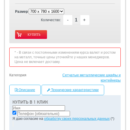
Размер
-
+
Количество:
* - В связи с постоянными изменениям курса валют и ростом
на металл, точные цены уточняйте у наших менеджеров.
Цена не включает доставку.
Категория
Сетчатые металлические шкафы и
контейнеры
Описание
Технические характеристики
КУПИТЬ В 1 КЛИК
Я даю согласие на
обработку своих персональных данных
(*)