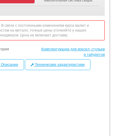
накопительная система скидок.
 - В связи с постоянными изменениям курса валют и
остом на металл, точные цены уточняйте у наших
енеджеров. Цена не включает доставку.
гория
Комплектующие для кресел, стульев
и табуретов
Описание
Технические характеристики