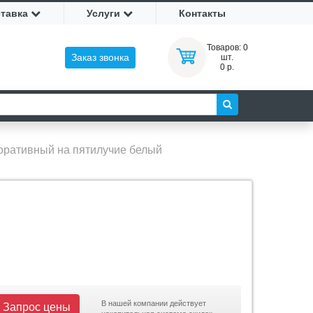
ставка
Услуги
Контакты
Товаров:
0
Заказ звонка
шт.
0 р.
оративный на пятилучие белый
В нашей компании действует
Запрос цены