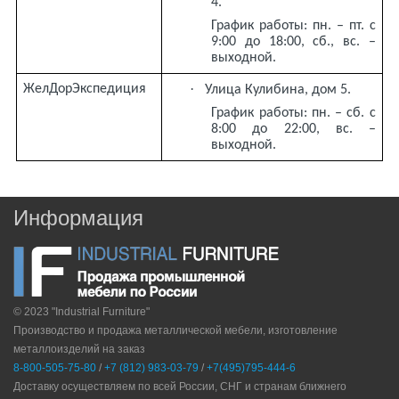
4.
График работы: пн. – пт. с
9:00 до 18:00, сб., вс. –
выходной.
·
ЖелДорЭкспедиция
Улица Кулибина, дом 5.
График работы: пн. – сб. с
8:00 до 22:00, вс. –
выходной.
Информация
© 2023 "Industrial Furniture"
Производство и продажа металлической мебели, изготовление
металлоизделий на заказ
8-800-505-75-80
/
+7 (812) 983-03-79
/
+7(495)795-444-6
Доставку осуществляем по всей России, СНГ и странам ближнего