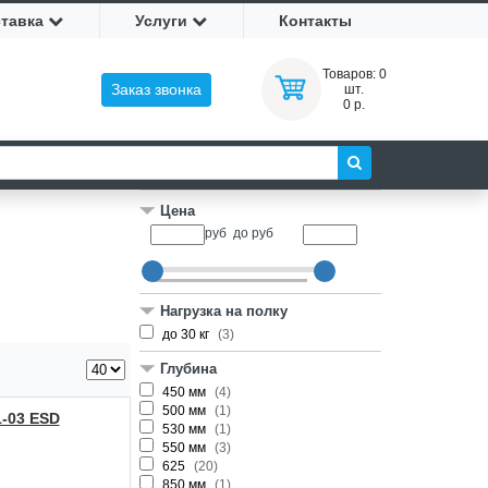
ставка
Услуги
Контакты
Товаров:
0
Заказ звонка
шт.
0 р.
Цена
руб
до
руб
Нагрузка на полку
до 30 кг
(3)
Глубина
450 мм
(4)
500 мм
(1)
-03 ESD
530 мм
(1)
550 мм
(3)
625
(20)
850 мм
(1)