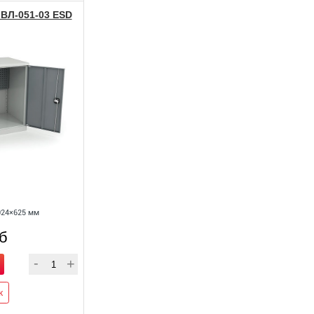
ВЛ-051-03 ESD
024×625 мм
уб
к