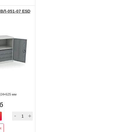
ВЛ-051-07 ESD
024×625 мм
уб
к