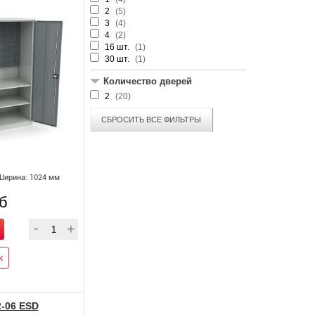
2
(5)
3
(4)
4
(2)
16 шт.
(1)
30 шт.
(1)
Количество дверей
2
(20)
СБРОСИТЬ ВСЕ ФИЛЬТРЫ
Ширина: 1024 мм
уб
к
-06 ESD