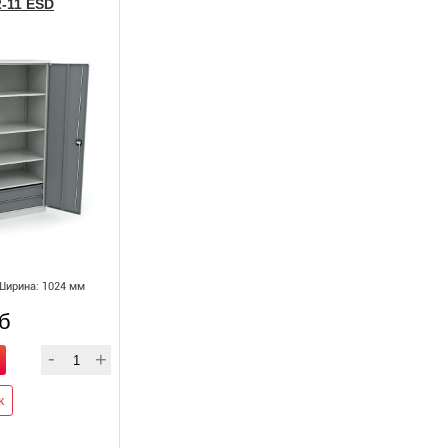
-11 ESD
Ширина: 1024 мм
уб
к