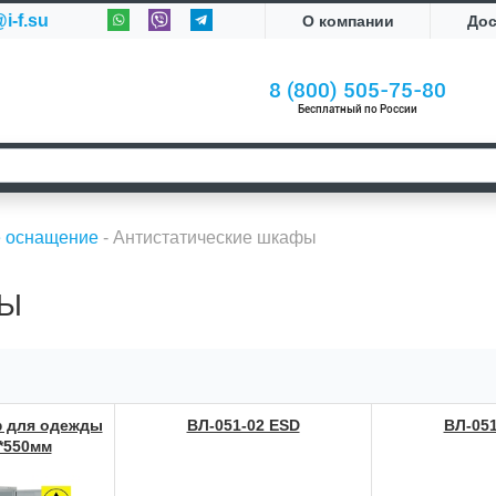
i-f.su
О компании
До
8 (800) 505-75-80
Бесплатный по России
е оснащение
-
Антистатические шкафы
ФЫ
ф для одежды
ВЛ-051-02 ESD
ВЛ-051
*550мм