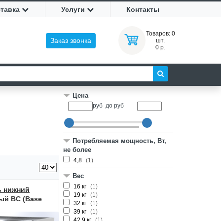
ставка
Услуги
Контакты
Товаров:
0
Заказ звонка
шт.
0 р.
Цена
руб
до
руб
Потребляемая мощность, Вт,
не более
4,8
(1)
Вес
16 кг
(1)
 нижний
19 кг
(1)
ый BC (Base
32 кг
(1)
) 800/700
39 кг
(1)
42,9 кг
(1)