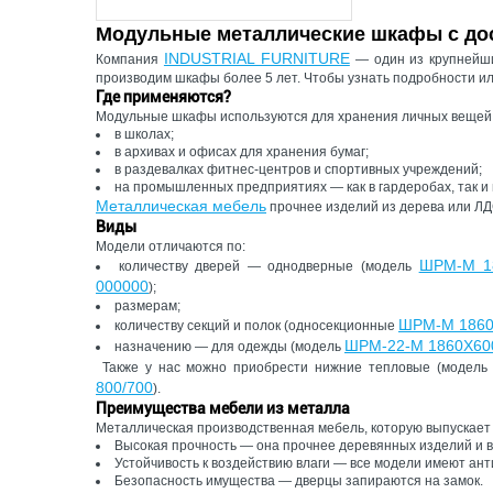
Модульные металлические шкафы с дос
INDUSTRIAL FURNITURE
Компания
— один из крупнейши
производим шкафы более 5 лет. Чтобы узнать подробности ил
Где применяются?
Модульные шкафы используются для хранения личных вещей, о
в школах;
в архивах и офисах для хранения бумаг;
в раздевалках фитнес-центров и спортивных учреждений;
на промышленных предприятиях — как в гардеробах, так и
Металлическая мебель
прочнее изделий из дерева или ЛДС
Виды
Модели отличаются по:
ШРМ-М 1
количеству дверей — однодверные (модель
000000
);
размерам;
ШРМ-М 1860
количеству секций и полок (односекционные
ШРМ-22-М 1860Х60
назначению — для одежды (модель
Также у нас можно приобрести нижние тепловые (модел
800/700
).
Преимущества мебели из металла
Металлическая производственная мебель, которую выпускает 
Высокая прочность — она прочнее деревянных изделий и 
Устойчивость к воздействию влаги — все модели имеют ан
Безопасность имущества — дверцы запираются на замок.