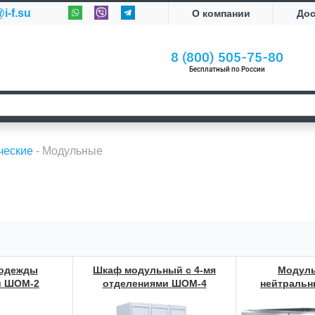
i-f.su
О компании
До
8 (800) 505-75-80
Бесплатный по России
ческие
-
Модульные
 одежды
Шкаф модульный с 4-мя
Модуль
й ШОМ-2
отделениями ШОМ-4
нейтральн
Cupboard