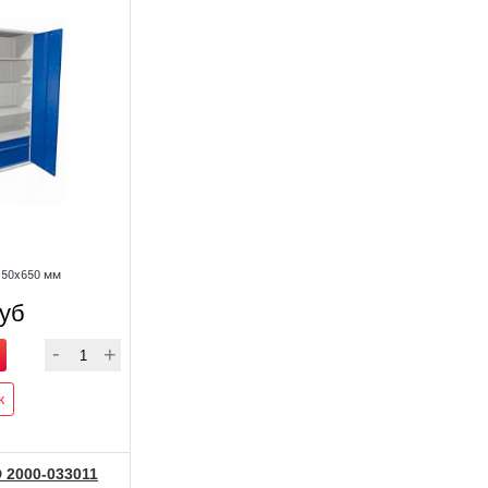
150x650 мм
руб
к
2000-033011