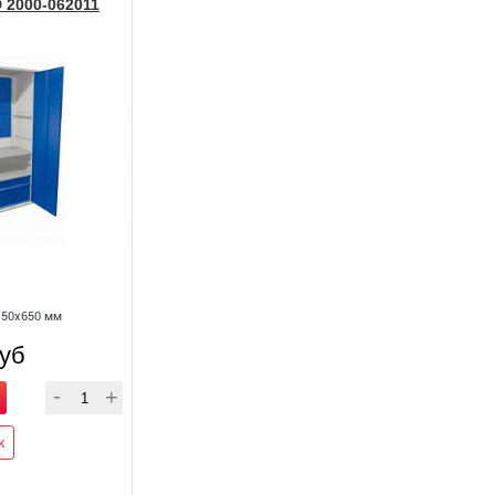
2000-062011
150x650 мм
руб
к