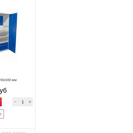
150x650 мм
руб
к