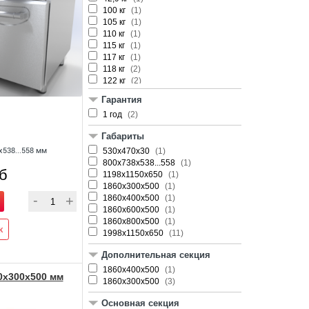
100 кг
(1)
105 кг
(1)
110 кг
(1)
115 кг
(1)
117 кг
(1)
118 кг
(2)
122 кг
(2)
125 кг
(1)
Гарантия
128 кг
(1)
1 год
(2)
130 кг
(1)
Габариты
538...558 мм
530х470х30
(1)
800х738х538...558
(1)
уб
1198x1150x650
(1)
1860x300x500
(1)
1860x400x500
(1)
1860x600x500
(1)
1860x800x500
(1)
к
1998x1150x650
(11)
Дополнительная секция
1860x400x500
(1)
x300x500 мм
1860х300x500
(3)
Основная секция