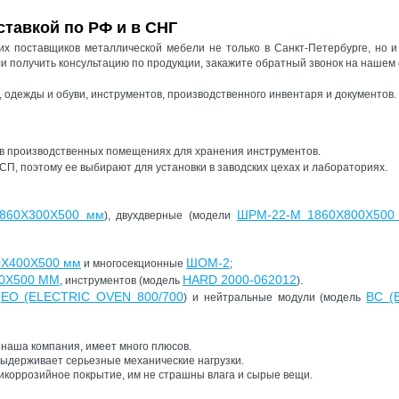
тавкой по РФ и в СНГ
х поставщиков металлической мебели не только в Санкт-Петербурге, но и
и получить консультацию по продукции, закажите обратный звонок на нашем 
дежды и обуви, инструментов, производственного инвентаря и документов.
 в производственных помещениях для хранения инструментов.
П, поэтому ее выбирают для установки в заводских цехах и лабораториях.
860Х300Х500 мм
ШРМ-22-М 1860Х800Х50
), двухдверные (модели
Х400Х500 мм
ШОМ-2
и многосекционные
;
0Х500 ММ
HARD 2000-062012
, инструментов (модель
).
EO (ELECTRIC OVEN 800/700
BC (
ь
) и нейтральные модули (модель
наша компания, имеет много плюсов.
выдерживает серьезные механические нагрузки.
тикоррозийное покрытие, им не страшны влага и сырые вещи.