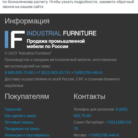
по безналичному расчету. Чтобы узнать подробности, закажите обратный
звонок на нашем сайте.
Информация
© 2023 "Industrial Furniture"
Производство и продажа металлической мебели, изготовление
металлоизделий на заказ
8-800-505-75-80
/
+7 (812) 983-03-79
/
+7(495)795-444-6
Доставку осуществляем по всей России, СНГ и странам ближнего
зарубежья
Покупателям
Контакты
Гарантии
Телефон для регионов:
8 (800)
Как сделать заказ
505-75-80
Оптовые заказы
Санкт-Петербург:
+7(812)983-03-
Продукция на заказ
79
Лизенции и сертификаты
Москва:
+7(495)795-444-6