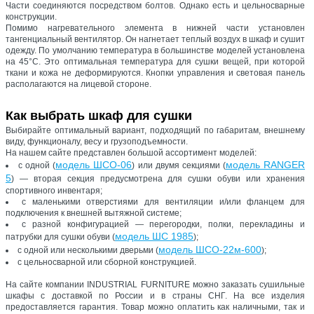
Части соединяются посредством болтов. Однако есть и цельносварные
конструкции.
Помимо нагревательного элемента в нижней части установлен
тангенциальный вентилятор. Он нагнетает теплый воздух в шкаф и сушит
одежду. По умолчанию температура в большинстве моделей установлена
на 45°C. Это оптимальная температура для сушки вещей, при которой
ткани и кожа не деформируются. Кнопки управления и световая панель
располагаются на лицевой стороне.
Как выбрать шкаф для сушки
Выбирайте оптимальный вариант, подходящий по габаритам, внешнему
виду, функционалу, весу и грузоподъемности.
На нашем сайте представлен большой ассортимент моделей:
модель ШСО-06
модель RANGER
с одной (
) или двумя секциями (
5
) — вторая секция предусмотрена для сушки обуви или хранения
спортивного инвентаря;
с маленькими отверстиями для вентиляции и/или фланцем для
подключения к внешней вытяжной системе;
с разной конфигурацией — перегородки, полки, перекладины и
модель ШС 1985
патрубки для сушки обуви (
);
модель ШСО-22м-600
с одной или несколькими дверьми (
);
с цельносварной или сборной конструкцией.
На сайте компании INDUSTRIAL FURNITURE можно заказать сушильные
шкафы с доставкой по России и в страны СНГ. На все изделия
предоставляется гарантия. Товар можно оплатить как наличными, так и