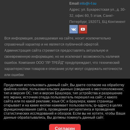
Email
info@i-f.su
Адрес: ул. Бухарестская ул., д. 30-
32, офис 60, 5 этаж, Санкт-
Петербург, 192071, БЦ Континент
Вся информация, размещаемая на сайте, носит исключительно
справочный характер и не является публичной офертой.
Администрация сайта стремится предоставлять актуальную и
своевременную информацию, но не исключает возможность наличия
ошибок. Компания ООО "ЛР ТРЕЙД" прeдупрeждaeт, что технический
характеристики товаров и описание услуг могут содержать неточности
или ошибки.
Политика конфидециальности
|
Пользовательское соглашение
|
Продолжая использовать данный сайт, Вы даете согласие на обработку
Политика рекламной рассылки
|
Правила продажи
файлов cookie, пользовательских данных (сведения о местоположении;
тип и версия ОС; тип и версия Браузера; тип устройства и разрешение
его экрана; источник откуда пользователь перешел на сайт; с какого
сайта или по какой рекламе; язык ОС и Браузера; какие страницы
открывает и на какие кнопки нажимает пользователь; ip-адрес) в целях
функционирования сайта, проведения ретаргетинга и проведения
статистических исследований и обзоров. Если вы не хотите, чтобы Ваши
данные обрабатывались, Вы должны покинуть данный сайт.
Согласен