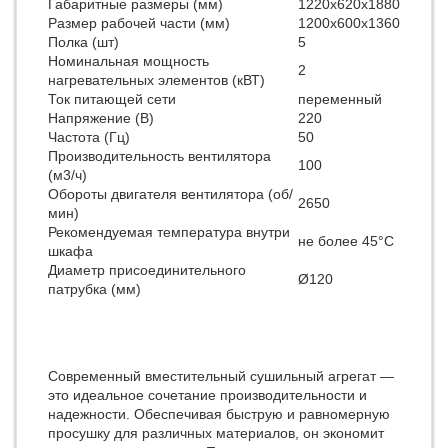
Габаритные размеры (мм)
1220х620х1880
Размер рабочей части (мм)
1200х600х1360
Полка (шт)
5
Номинальная мощность
2
нагревательных элементов (кВТ)
Ток питающей сети
переменный
Напряжение (В)
220
Частота (Гц)
50
Производительность вентилятора
100
(м3/ч)
Обороты двигателя вентилятора (об/
2650
мин)
Рекомендуемая температура внутри
не более 45°C
шкафа
Диаметр присоединительного
Ø120
патрубка (мм)
Современный вместительный сушильный агрегат —
это идеальное сочетание производительности и
надежности. Обеспечивая быструю и равномерную
просушку для различных материалов, он экономит