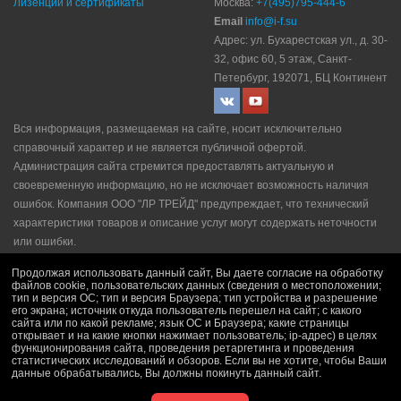
Лизенции и сертификаты
Москва:
+7(495)795-444-6
Email
info@i-f.su
Адрес: ул. Бухарестская ул., д. 30-
32, офис 60, 5 этаж, Санкт-
Петербург, 192071, БЦ Континент
Вся информация, размещаемая на сайте, носит исключительно
справочный характер и не является публичной офертой.
Администрация сайта стремится предоставлять актуальную и
своевременную информацию, но не исключает возможность наличия
ошибок. Компания ООО "ЛР ТРЕЙД" прeдупрeждaeт, что технический
характеристики товаров и описание услуг могут содержать неточности
или ошибки.
Политика конфидециальности
|
Пользовательское соглашение
|
Продолжая использовать данный сайт, Вы даете согласие на обработку
Политика рекламной рассылки
|
Правила продажи
файлов cookie, пользовательских данных (сведения о местоположении;
тип и версия ОС; тип и версия Браузера; тип устройства и разрешение
его экрана; источник откуда пользователь перешел на сайт; с какого
сайта или по какой рекламе; язык ОС и Браузера; какие страницы
открывает и на какие кнопки нажимает пользователь; ip-адрес) в целях
функционирования сайта, проведения ретаргетинга и проведения
статистических исследований и обзоров. Если вы не хотите, чтобы Ваши
данные обрабатывались, Вы должны покинуть данный сайт.