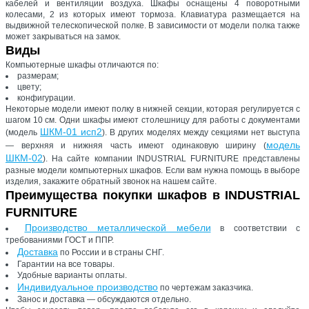
кабелей и вентиляции воздуха. Шкафы оснащены 4 поворотными
колесами, 2 из которых имеют тормоза. Клавиатура размещается на
выдвижной телескопической полке. В зависимости от модели полка также
может закрываться на замок.
Виды
Компьютерные шкафы отличаются по:
размерам;
цвету;
конфигурации.
Некоторые модели имеют полку в нижней секции, которая регулируется с
шагом 10 см. Одни шкафы имеют столешницу для работы с документами
ШКМ-01 исп2
(модель
). В других моделях между секциями нет выступа
модель
— верхняя и нижняя часть имеют одинаковую ширину (
ШКМ-02
). На сайте компании INDUSTRIAL FURNITURE представлены
разные модели компьютерных шкафов. Если вам нужна помощь в выборе
изделия, закажите обратный звонок на нашем сайте.
Преимущества покупки шкафов в INDUSTRIAL
FURNITURE
Производство металлической мебели
в соответствии с
требованиями ГОСТ и ППР.
Доставка
по России и в страны СНГ.
Гарантии на все товары.
Удобные варианты оплаты.
Индивидуальное производство
по чертежам заказчика.
Занос и доставка — обсуждаются отдельно.