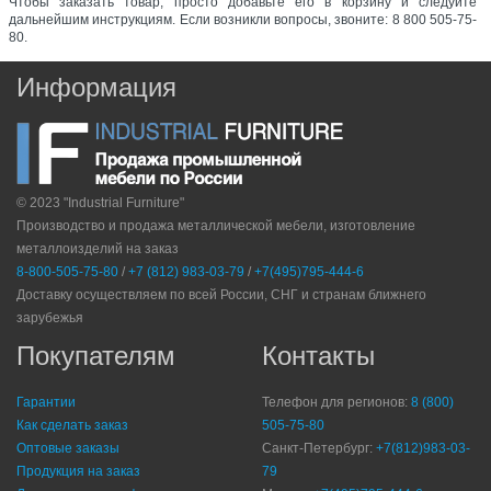
Чтобы заказать товар, просто добавьте его в корзину и следуйте
дальнейшим инструкциям. Если возникли вопросы, звоните: 8 800 505-75-
80.
Информация
© 2023 "Industrial Furniture"
Производство и продажа металлической мебели, изготовление
металлоизделий на заказ
8-800-505-75-80
/
+7 (812) 983-03-79
/
+7(495)795-444-6
Доставку осуществляем по всей России, СНГ и странам ближнего
зарубежья
Покупателям
Контакты
Гарантии
Телефон для регионов:
8 (800)
Как сделать заказ
505-75-80
Оптовые заказы
Санкт-Петербург:
+7(812)983-03-
Продукция на заказ
79