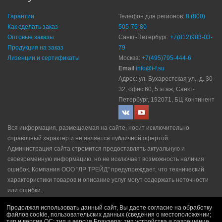
Гарантии
Телефон для регионов:
8 (800)
Как сделать заказ
505-75-80
Оптовые заказы
Санкт-Петербург:
+7(812)983-03-
Продукция на заказ
79
Лизенции и сертификаты
Москва:
+7(495)795-444-6
Email
info@i-f.su
Адрес: ул. Бухарестская ул., д. 30-
32, офис 60, 5 этаж, Санкт-
Петербург, 192071, БЦ Континент
Вся информация, размещаемая на сайте, носит исключительно
справочный характер и не является публичной офертой.
Администрация сайта стремится предоставлять актуальную и
своевременную информацию, но не исключает возможность наличия
ошибок. Компания ООО "ЛР ТРЕЙД" прeдупрeждaeт, что технический
характеристики товаров и описание услуг могут содержать неточности
или ошибки.
Политика конфидециальности
|
Пользовательское соглашение
|
Продолжая использовать данный сайт, Вы даете согласие на обработку
Политика рекламной рассылки
|
Правила продажи
файлов cookie, пользовательских данных (сведения о местоположении;
тип и версия ОС; тип и версия Браузера; тип устройства и разрешение