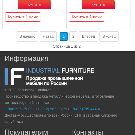
Купить в 1 клик
Купить в 1 клик
В начало
Назад
1
2
Вперед
В конец
Страница 1 из 2
Информация
© 2023 "Industrial Furniture"
Производство и продажа металлической мебели, изготовление
металлоизделий на заказ
8-800-505-75-80
/
+7 (812) 983-03-79
/
+7(495)795-444-6
Доставку осуществляем по всей России, СНГ и странам ближнего
зарубежья
Покупателям
Контакты