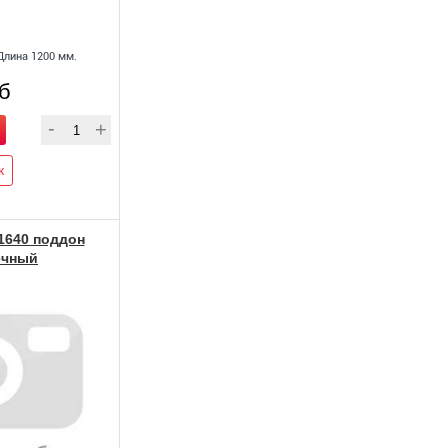
Длина 1200 мм.
уб
к
1640 поддон
ечный