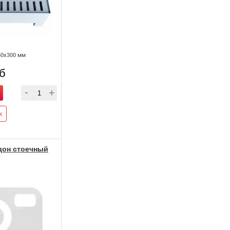
50х300 мм
уб
к
дон стоечный