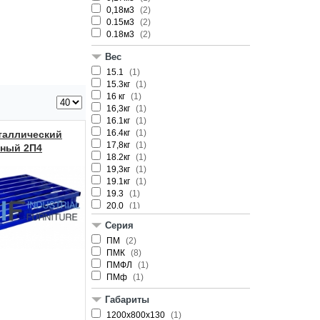
0,18м3
(2)
0.15м3
(2)
0.18м3
(2)
Вес
15.1
(1)
15.3кг
(1)
16 кг
(1)
16,3кг
(1)
16.1кг
(1)
16.4кг
(1)
таллический
17,8кг
(1)
ный 2П4
18.2кг
(1)
19,3кг
(1)
19.1кг
(1)
19.3
(1)
20.0
(1)
21.0
(1)
Серия
25,9 кг
(1)
ПМ
(2)
26 кг
(1)
ПМК
(8)
27 кг
(1)
ПМФЛ
(1)
38 кг
(1)
ПМф
(1)
48 кг
(1)
48.0кг
(1)
Габариты
49 кг
(1)
55 кг
1200х800х130
(1)
(1)