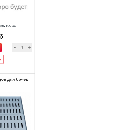
000х155 мм
уб
к
он для бочек