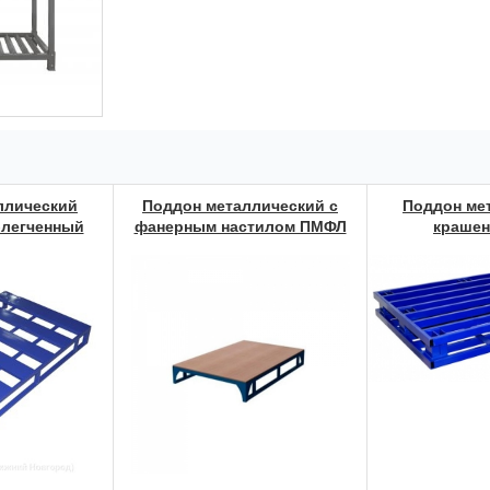
ллический
Поддон металлический с
Поддон ме
блегченный
фанерным настилом ПМФЛ
крашен
Евро