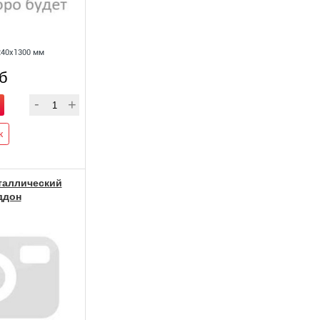
240х1300 мм
уб
к
таллический
ддон