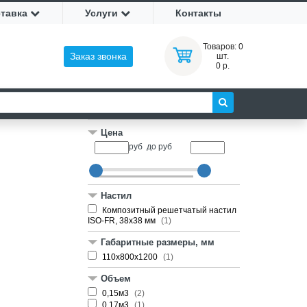
ставка
Услуги
Контакты
Товаров:
0
Заказ звонка
шт.
0 р.
Цена
руб
до
руб
Настил
Композитный решетчатый настил
ISO-FR, 38х38 мм
(1)
Габаритные размеры, мм
110х800х1200
(1)
Объем
0,15м3
(2)
0,17м3
(1)