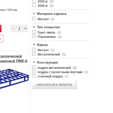
2000 кг
(2)
3000 кг
(2)
лина 1200 мм.
Материал каркаса
Металл
(1)
Тип покрытия
Грунт-эмаль
(2)
Порошковое
(2)
к
Каркас
Металл
(1)
Металлический
(1)
таллический
рашеный ПМК-К
Конструкция
ин
поддон металлический
(4)
поддон с паллетными бортами
(1)
стоечный поддон
(7)
СБРОСИТЬ ВСЕ ФИЛЬТРЫ