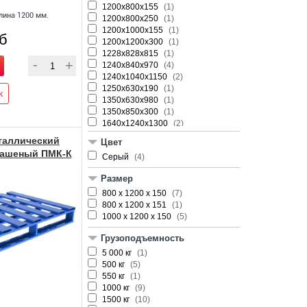
57 кг
1200х800х155
(1)
(1)
лина 1200 мм.
61 кг
1200х800х250
(1)
(1)
70 кг
1200х1000х155
(1)
(1)
уб
76 кг
1200х1200х300
(1)
(1)
79 кг
1228х828х815
(1)
(1)
90 кг
1240х840х970
(1)
(4)
95 кг
1240х1040х1150
(1)
(2)
97 кг
1250х630х190
(1)
(1)
к
114 кг
1350х630х980
(1)
(1)
118 кг
1350х850х300
(1)
(1)
1640х1240х1300
(2)
таллический
Цвет
рашеный ПМК-К
Серый
(4)
вро
Размер
800 х 1200 х 150
(7)
800 х 1200 х 151
(1)
1000 х 1200 х 150
(5)
Грузоподъемность
5 000 кг
(1)
500 кг
(5)
550 кг
(1)
1000 кг
(9)
1500 кг
(10)