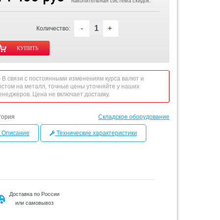
накопительная система скидок.
-
+
Количество:
 - В связи с постоянными изменениям курса валют и
остом на металл, точные цены уточняйте у наших
енеджеров. Цена не включает доставку.
гория
Складское оборудование
Описание
Технические характеристики
Доставка по России
или самовывоз