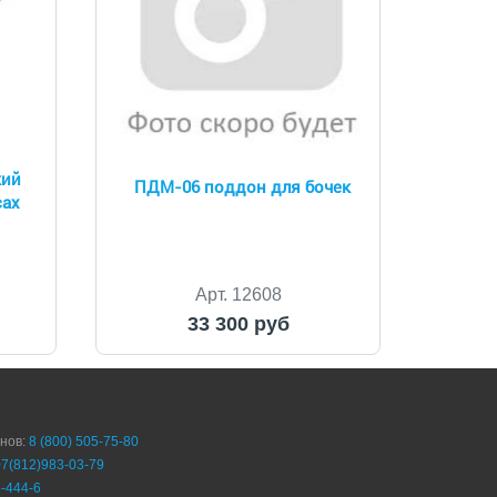
кий
ПДМ-06 поддон для бочек
сах
Арт. 12608
33 300 руб
онов:
8 (800) 505-75-80
+7(812)983-03-79
-444-6