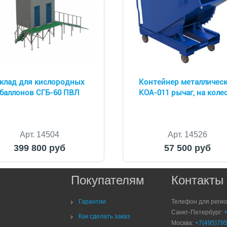
клад для кислородных
Контейнер металличес
баллонов СГБ-60 ПВЛ
КОА-011 рычаг, на коле
Арт. 14504
Арт. 14526
399 800 руб
57 500 руб
Покупателям
Контакты
Гарантии
Телефон для реги
Санкт-Петербург:
Как сделать заказ
Москва:
+7(495)795