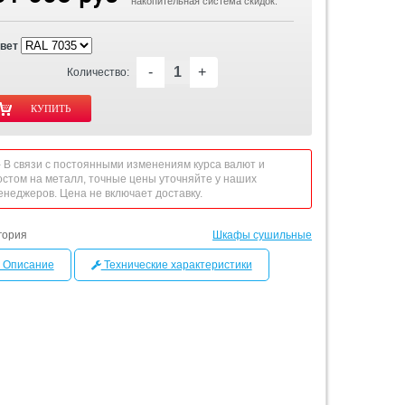
накопительная система скидок.
вет
-
+
Количество:
 - В связи с постоянными изменениям курса валют и
остом на металл, точные цены уточняйте у наших
енеджеров. Цена не включает доставку.
гория
Шкафы сушильные
Описание
Технические характеристики