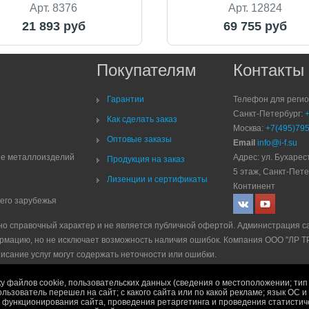
Арт. 8376
Арт. 12824
21 893 руб
69 755 руб
Покупателям
Контакты
Гарантии
Телефон для реги
Санкт-Петербург:
Как сделать заказ
Москва:
+7(495)795
Оптовые заказы
Email
info@i-f.su
ие металлоизделий
Адрес: ул. Бухарест
Продукция на заказ
5 этаж, Санкт-Пете
Лизенции и сертификаты
Континент
него зарубежья
но справочный характер и не является публичной офертой. Администрация с
рмацию, но не исключает возможность наличия ошибок. Компания ООО "ЛР 
писание услуг могут содержать неточности или ошибки.
е
|
Политика рекламной рассылки
|
Правила продажи
у файлов cookie, пользовательских данных (сведения о местоположении; тип 
ользователь перешел на сайт; с какого сайта или по какой рекламе; язык ОС 
ях функционирования сайта, проведения ретаргетинга и проведения статисти