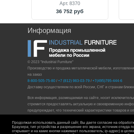
Арт. 8370
36 752 руб
Информация
© 2023 "Industrial Furniture"
Производство и продажа металлической мебели, изготовлен
на заказ
8-800-505-75-80
/
+7 (812) 983-03-79
/
+7(495)795-444-6
Доставку осуществляем по всей России, СНГ и странам ближ
Вся информация, размещаемая на сайте, носит исключитель
стремится предоставлять актуальную и своевременную инфо
прeдупрeждaeт, что технический характеристики товаров и о
Политика конфидециальности
|
Пользовательское соглашени
Продолжая использовать данный сайт, Вы даете согласие на обработк
Браузера; тип устройства и разрешение его экрана; источник откуда п
открывает и на какие кнопки нажимает пользователь; ip-адрес) в цел