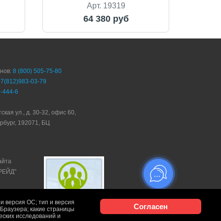
Арт. 19319
64 380 руб
онов:
8 (800) 505-75-80
+7(812)983-03-79
-444-6
ская ул., д. 30-32, офис 60,
рбург, 192071, БЦ
айта
ТРЕЙД"
и версия ОС; тип и версия
Согласен
и Браузера; какие страницы
ческих исследований и