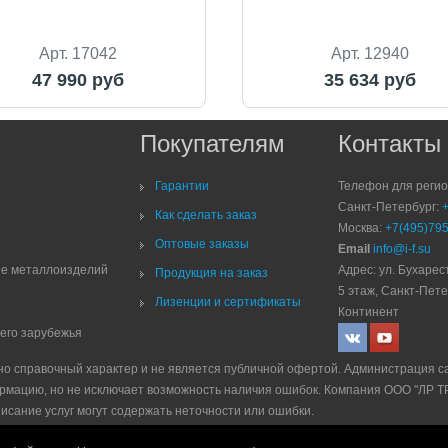
Арт. 17042
Арт. 12940
47 990 руб
35 634 руб
Покупателям
Контакты
Гарантии
Телефон для реги
Санкт-Петербург:
Как сделать заказ
Москва:
+7(495)795
Оптовые заказы
Email
info@i-f.su
ие металлоизделий
Адрес: ул. Бухарест
Продукция на заказ
5 этаж, Санкт-Пете
Лизенции и сертификаты
Континент
него зарубежья
но справочный характер и не является публичной офертой. Администрация с
рмацию, но не исключает возможность наличия ошибок. Компания ООО "ЛР 
писание услуг могут содержать неточности или ошибки.
е
|
Политика рекламной рассылки
|
Правила продажи