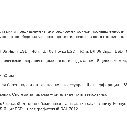
твами и предназначены для радиоэлектронной промышленности . 
мпонентов. Изделия успешно протестированы на соответствие ста
-05 Ящик ESD – 40 кг, ВЛ-05 Полка ESD – 60 кг, ВЛ-05 Экран ESD– 5
опическими направляющими полного выдвижения. Ящики рекоменд
м 50 мм.
ля более надежного крепления аксессуаров. Шаг перфорации – 3
я). Система запирания – ригельная (тяги вверх-вниз).
 краской, которая обеспечивает антистатическую защиту. Корпус 
05 Ящик ESD – цвет графитовый RAL 7012.