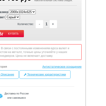
накопительная система скидок.
азмер
вет
-
+
Количество:
 - В связи с постоянными изменениям курса валют и
остом на металл, точные цены уточняйте у наших
енеджеров. Цена не включает доставку.
гория
Антистатическое оснащение
Описание
Технические характеристики
Доставка по России
или самовывоз