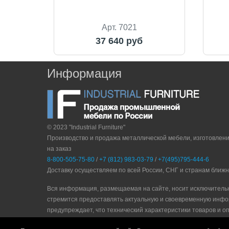
Арт. 7021
37 640 руб
Информация
© 2023 "Industrial Furniture"
Производство и продажа металлической мебели, изготовлен
на заказ
8-800-505-75-80
/
+7 (812) 983-03-79
/
+7(495)795-444-6
Доставку осуществляем по всей России, СНГ и странам ближ
Вся информация, размещаемая на сайте, носит исключитель
стремится предоставлять актуальную и своевременную инфо
прeдупрeждaeт, что технический характеристики товаров и о
Политика конфидециальности
|
Пользовательское соглашени