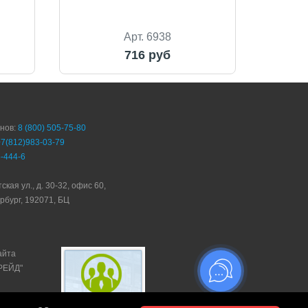
Арт. 6938
716 руб
онов:
8 (800) 505-75-80
+7(812)983-03-79
-444-6
ская ул., д. 30-32, офис 60,
рбург, 192071, БЦ
айта
ТРЕЙД"