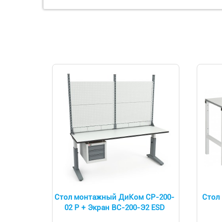
Cтол монтажный ДиКом СР-200-
Стол
02 Р + Экран ВС-200-Э2 ESD