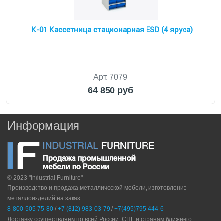
К-01 Кассетница стационарная ESD (4 яруса)
Арт. 7079
64 850 руб
Информация
© 2023 "Industrial Furniture"
Производство и продажа металлической мебели, изготовление
металлоизделий на заказ
8-800-505-75-80
/
+7 (812) 983-03-79
/
+7(495)795-444-6
Доставку осуществляем по всей России, СНГ и странам ближнего