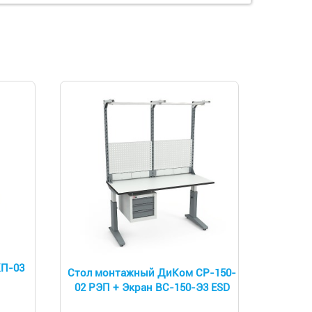
КП-03
Стол монтажный ДиКом СР-150-
02 РЭП + Экран ВС-150-Э3 ESD