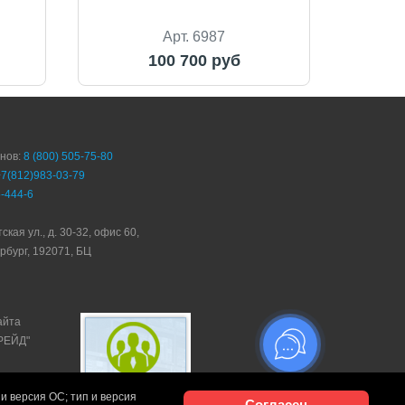
Арт. 6987
100 700 руб
онов:
8 (800) 505-75-80
+7(812)983-03-79
-444-6
ская ул., д. 30-32, офис 60,
рбург, 192071, БЦ
айта
ТРЕЙД"
и версия ОС; тип и версия
Согласен