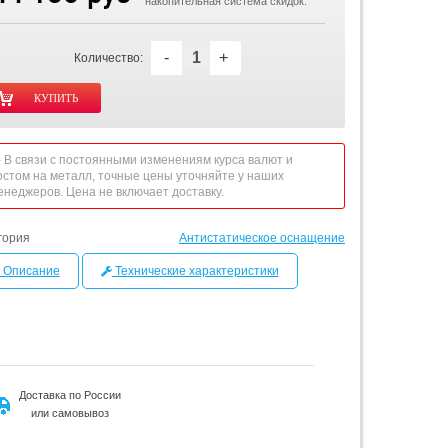
накопительная система скидок.
-
+
Количество:
 - В связи с постоянными изменениям курса валют и
остом на металл, точные цены уточняйте у наших
енеджеров. Цена не включает доставку.
гория
Антистатическое оснащение
Описание
Технические характеристики
Доставка по России
или самовывоз