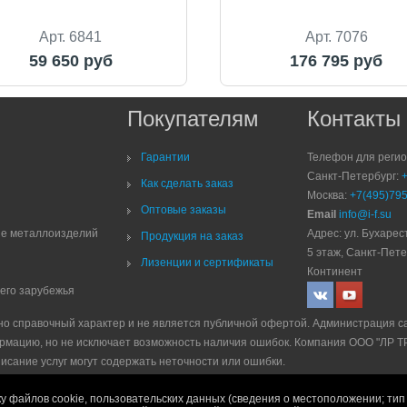
Арт. 6841
Арт. 7076
59 650 руб
176 795 руб
Покупателям
Контакты
Гарантии
Телефон для реги
Санкт-Петербург:
Как сделать заказ
Москва:
+7(495)795
Оптовые заказы
Email
info@i-f.su
ие металлоизделий
Адрес: ул. Бухарест
Продукция на заказ
5 этаж, Санкт-Пете
Лизенции и сертификаты
Континент
него зарубежья
но справочный характер и не является публичной офертой. Администрация с
рмацию, но не исключает возможность наличия ошибок. Компания ООО "ЛР 
писание услуг могут содержать неточности или ошибки.
е
|
Политика рекламной рассылки
|
Правила продажи
у файлов cookie, пользовательских данных (сведения о местоположении; тип 