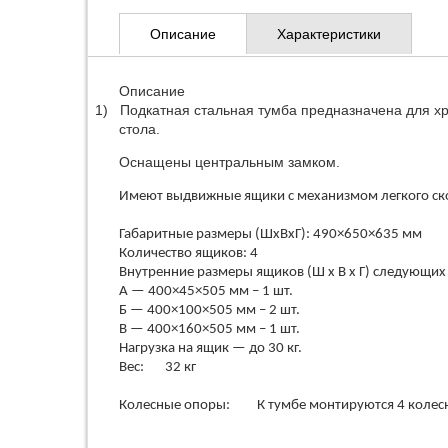
Описание
Характеристики
Описание
1)
Подкатная стальная тумба предназначена для хр
стола.
Оснащены центральным замком.
Имеют выдвижные ящики с механизмом легкого ско
Габаритные размеры (ШхВхГ): 490×650×635 мм
Количество ящиков: 4
Внутренние размеры ящиков (Ш х В х Г) следующих
А — 400×45×505 мм – 1 шт.
Б — 400×100×505 мм – 2 шт.
В — 400×160×505 мм – 1 шт.
Нагрузка на ящик — до 30 кг.
Вес: 32 кг
Колесные опоры: К тумбе монтируются 4 колесны