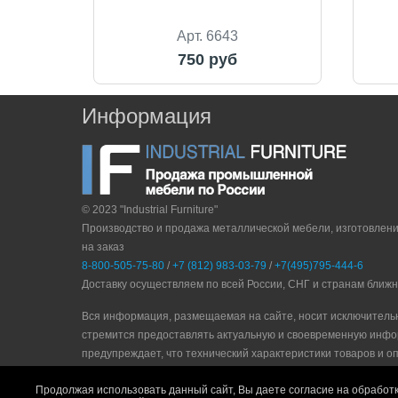
Арт. 6643
750 руб
Информация
© 2023 "Industrial Furniture"
Производство и продажа металлической мебели, изготовлен
на заказ
8-800-505-75-80
/
+7 (812) 983-03-79
/
+7(495)795-444-6
Доставку осуществляем по всей России, СНГ и странам ближ
Вся информация, размещаемая на сайте, носит исключитель
стремится предоставлять актуальную и своевременную инфо
прeдупрeждaeт, что технический характеристики товаров и о
Политика конфидециальности
|
Пользовательское соглашени
Продолжая использовать данный сайт, Вы даете согласие на обработк