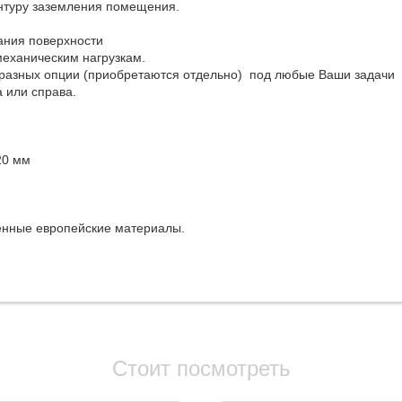
онтуру заземления помещения.
ания поверхности
механическим нагрузкам.
разных опции (приобретаются отдельно) под любые Ваши задачи
а или справа.
20 мм
енные европейские материалы.
Стоит посмотреть