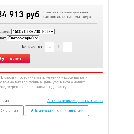
34 913 руб
В нашей компании действует
накопительная система скидок.
азмер
вет
-
+
Количество:
 - В связи с постоянными изменениям курса валют и
остом на металл, точные цены уточняйте у наших
енеджеров. Цена не включает доставку.
гория
Антистатические рабочие столы
Описание
Технические характеристики