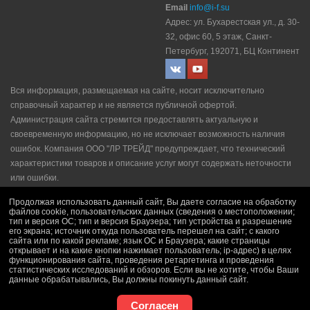
Email
info@i-f.su
Адрес: ул. Бухарестская ул., д. 30-
32, офис 60, 5 этаж, Санкт-
Петербург, 192071, БЦ Континент
Вся информация, размещаемая на сайте, носит исключительно
справочный характер и не является публичной офертой.
Администрация сайта стремится предоставлять актуальную и
своевременную информацию, но не исключает возможность наличия
ошибок. Компания ООО "ЛР ТРЕЙД" прeдупрeждaeт, что технический
характеристики товаров и описание услуг могут содержать неточности
или ошибки.
Политика конфидециальности
|
Пользовательское соглашение
|
Продолжая использовать данный сайт, Вы даете согласие на обработку
Политика рекламной рассылки
|
Правила продажи
файлов cookie, пользовательских данных (сведения о местоположении;
тип и версия ОС; тип и версия Браузера; тип устройства и разрешение
его экрана; источник откуда пользователь перешел на сайт; с какого
сайта или по какой рекламе; язык ОС и Браузера; какие страницы
открывает и на какие кнопки нажимает пользователь; ip-адрес) в целях
функционирования сайта, проведения ретаргетинга и проведения
статистических исследований и обзоров. Если вы не хотите, чтобы Ваши
данные обрабатывались, Вы должны покинуть данный сайт.
Согласен