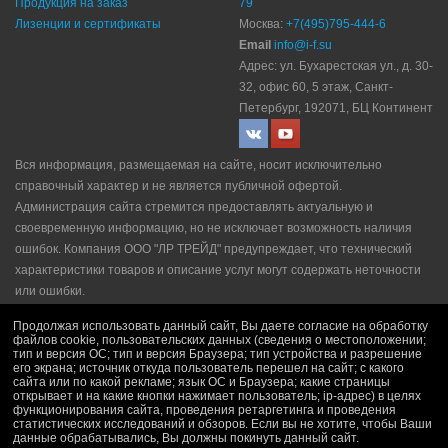
Продукция на заказ
79
Лизенции и сертификаты
Москва:
+7(495)795-444-6
Email
info@i-f.su
Адрес: ул. Бухарестская ул., д. 30-
32, офис 60, 5 этаж, Санкт-
Петербург, 192071, БЦ Континент
Вся информация, размещаемая на сайте, носит исключительно
справочный характер и не является публичной офертой.
Администрация сайта стремится предоставлять актуальную и
своевременную информацию, но не исключает возможность наличия
ошибок. Компания ООО "ЛР ТРЕЙД" прeдупрeждaeт, что технический
характеристики товаров и описание услуг могут содержать неточности
или ошибки.
Политика конфидециальности
|
Пользовательское соглашение
|
Продолжая использовать данный сайт, Вы даете согласие на обработку
Политика рекламной рассылки
|
Правила продажи
файлов cookie, пользовательских данных (сведения о местоположении;
тип и версия ОС; тип и версия Браузера; тип устройства и разрешение
его экрана; источник откуда пользователь перешел на сайт; с какого
сайта или по какой рекламе; язык ОС и Браузера; какие страницы
открывает и на какие кнопки нажимает пользователь; ip-адрес) в целях
функционирования сайта, проведения ретаргетинга и проведения
статистических исследований и обзоров. Если вы не хотите, чтобы Ваши
данные обрабатывались, Вы должны покинуть данный сайт.