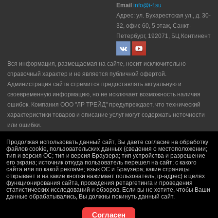
Email
info@i-f.su
Адрес: ул. Бухарестская ул., д. 30-
32, офис 60, 5 этаж, Санкт-
Петербург, 192071, БЦ Континент
Вся информация, размещаемая на сайте, носит исключительно
справочный характер и не является публичной офертой.
Администрация сайта стремится предоставлять актуальную и
своевременную информацию, но не исключает возможность наличия
ошибок. Компания ООО "ЛР ТРЕЙД" прeдупрeждaeт, что технический
характеристики товаров и описание услуг могут содержать неточности
или ошибки.
Политика конфидециальности
|
Пользовательское соглашение
|
Продолжая использовать данный сайт, Вы даете согласие на обработку
Политика рекламной рассылки
|
Правила продажи
файлов cookie, пользовательских данных (сведения о местоположении;
тип и версия ОС; тип и версия Браузера; тип устройства и разрешение
его экрана; источник откуда пользователь перешел на сайт; с какого
сайта или по какой рекламе; язык ОС и Браузера; какие страницы
открывает и на какие кнопки нажимает пользователь; ip-адрес) в целях
функционирования сайта, проведения ретаргетинга и проведения
статистических исследований и обзоров. Если вы не хотите, чтобы Ваши
данные обрабатывались, Вы должны покинуть данный сайт.
Согласен