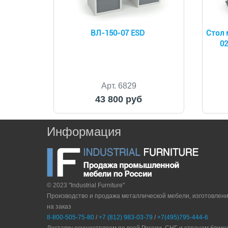
ВЛ-150-07 ESD
Cтол 
02
Арт. 6829
43 800 руб
Информация
© 2023 "Industrial Furniture"
Производство и продажа металлической мебели, изготовлен
на заказ
8-800-505-75-80
/
+7 (812) 983-03-79
/
+7(495)795-444-6