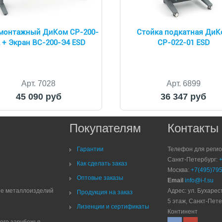
монтажный ДиКом СР-200-
Стойка подкатная ДиК
 + Экран ВС-200-Э4 ESD
СР-022-01 ESD
Арт. 7028
Арт. 6899
45 090 руб
36 347 руб
Покупателям
Контакты
Гарантии
Телефон для реги
Санкт-Петербург:
Как сделать заказ
Москва:
+7(495)795
Оптовые заказы
Email
info@i-f.su
ие металлоизделий
Адрес: ул. Бухарест
Продукция на заказ
5 этаж, Санкт-Пете
Лизенции и сертификаты
Континент