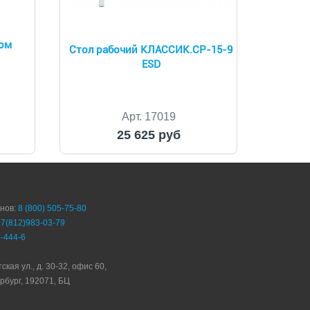
ом
Стол рабочий КЛАССИК.СР-15-9
ESD
Арт. 17019
25 625 руб
онов:
8 (800) 505-75-80
+7(812)983-03-79
-444-6
ская ул., д. 30-32, офис 60,
рбург, 192071, БЦ