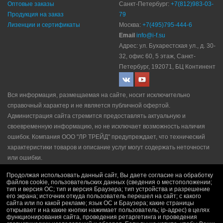
Оптовые заказы
Санкт-Петербург:
+7(812)983-03-
Продукция на заказ
79
Лизенции и сертификаты
Москва:
+7(495)795-444-6
Email
info@i-f.su
Адрес: ул. Бухарестская ул., д. 30-
32, офис 60, 5 этаж, Санкт-
Петербург, 192071, БЦ Континент
Вся информация, размещаемая на сайте, носит исключительно
справочный характер и не является публичной офертой.
Администрация сайта стремится предоставлять актуальную и
своевременную информацию, но не исключает возможность наличия
ошибок. Компания ООО "ЛР ТРЕЙД" прeдупрeждaeт, что технический
характеристики товаров и описание услуг могут содержать неточности
или ошибки.
Политика конфидециальности
|
Пользовательское соглашение
|
Продолжая использовать данный сайт, Вы даете согласие на обработку
Политика рекламной рассылки
|
Правила продажи
файлов cookie, пользовательских данных (сведения о местоположении;
тип и версия ОС; тип и версия Браузера; тип устройства и разрешение
его экрана; источник откуда пользователь перешел на сайт; с какого
сайта или по какой рекламе; язык ОС и Браузера; какие страницы
открывает и на какие кнопки нажимает пользователь; ip-адрес) в целях
функционирования сайта, проведения ретаргетинга и проведения