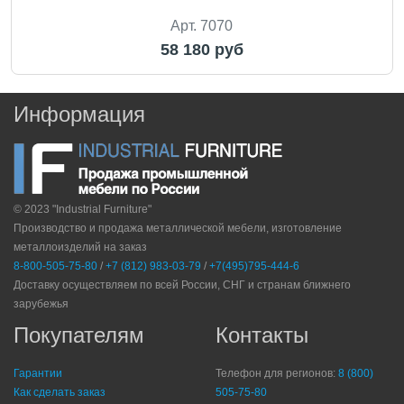
Арт. 7070
58 180 руб
Информация
© 2023 "Industrial Furniture"
Производство и продажа металлической мебели, изготовление
металлоизделий на заказ
8-800-505-75-80
/
+7 (812) 983-03-79
/
+7(495)795-444-6
Доставку осуществляем по всей России, СНГ и странам ближнего
зарубежья
Покупателям
Контакты
Гарантии
Телефон для регионов:
8 (800)
Как сделать заказ
505-75-80