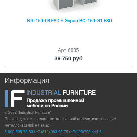
ВЛ-150-08 ESD + Экран ВС-150-Э1 ESD
Арт. 6835
39 750 руб
Информация
© 2023 "Industrial Furniture"
Производство и продажа металлической мебели, изготовление
металлоизделий на заказ
8-800-505-75-80
/
+7 (812) 983-03-79
/
+7(495)795-444-6