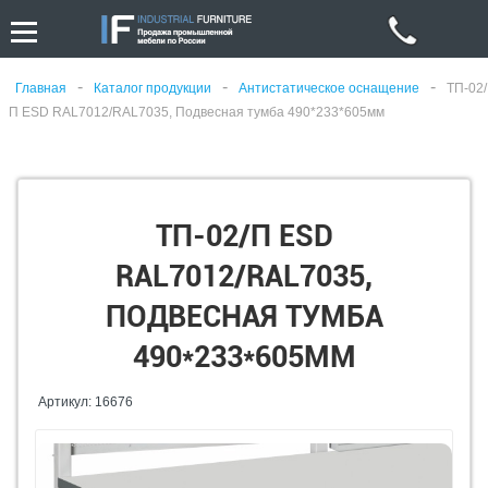
-
-
-
Главная
Каталог продукции
Антистатическое оснащение
ТП-02/
П ESD RAL7012/RAL7035, Подвесная тумба 490*233*605мм
ТП-02/П ESD
RAL7012/RAL7035,
ПОДВЕСНАЯ ТУМБА
490*233*605ММ
Артикул: 16676