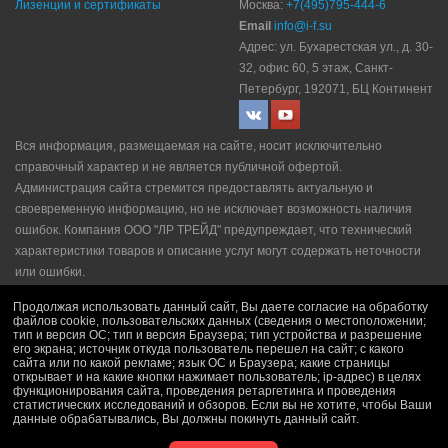
Лизенции и сертификаты
Москва:
+7(495)795-444-6
Email
info@i-f.su
Адрес: ул. Бухарестская ул., д. 30-
32, офис 60, 5 этаж, Санкт-
Петербург, 192071, БЦ Континент
Вся информация, размещаемая на сайте, носит исключительно
справочный характер и не является публичной офертой.
Администрация сайта стремится предоставлять актуальную и
своевременную информацию, но не исключает возможность наличия
ошибок. Компания ООО "ЛР ТРЕЙД" прeдупрeждaeт, что технический
характеристики товаров и описание услуг могут содержать неточности
или ошибки.
Политика конфидециальности
|
Пользовательское соглашение
|
Продолжая использовать данный сайт, Вы даете согласие на обработку
Политика рекламной рассылки
|
Правила продажи
файлов cookie, пользовательских данных (сведения о местоположении;
тип и версия ОС; тип и версия Браузера; тип устройства и разрешение
его экрана; источник откуда пользователь перешел на сайт; с какого
сайта или по какой рекламе; язык ОС и Браузера; какие страницы
открывает и на какие кнопки нажимает пользователь; ip-адрес) в целях
функционирования сайта, проведения ретаргетинга и проведения
статистических исследований и обзоров. Если вы не хотите, чтобы Ваши
данные обрабатывались, Вы должны покинуть данный сайт.