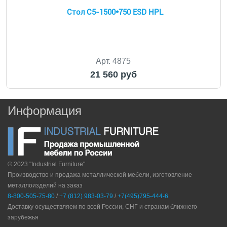
Стол С5-1500*750 ESD HPL
Арт. 4875
21 560 руб
Информация
© 2023 "Industrial Furniture"
Производство и продажа металлической мебели, изготовление
металлоизделий на заказ
8-800-505-75-80
/
+7 (812) 983-03-79
/
+7(495)795-444-6
Доставку осуществляем по всей России, СНГ и странам ближнего
зарубежья