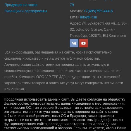
Продукция на заказ
79
Лизенции и сертификаты
Москва:
+7(495)795-444-6
Email
info@i-f.su
Адрес: ул. Бухарестская ул., д. 30-
32, офис 60, 5 этаж, Санкт-
Петербург, 192071, БЦ Континент
Вся информация, размещаемая на сайте, носит исключительно
справочный характер и не является публичной офертой.
Администрация сайта стремится предоставлять актуальную и
своевременную информацию, но не исключает возможность наличия
ошибок. Компания ООО "ЛР ТРЕЙД" прeдупрeждaeт, что технический
характеристики товаров и описание услуг могут содержать неточности
или ошибки.
Политика конфидециальности
|
Пользовательское соглашение
|
Продолжая использовать данный сайт, Вы даете согласие на обработку
Политика рекламной рассылки
|
Правила продажи
файлов cookie, пользовательских данных (сведения о местоположении;
тип и версия ОС; тип и версия Браузера; тип устройства и разрешение
его экрана; источник откуда пользователь перешел на сайт; с какого
сайта или по какой рекламе; язык ОС и Браузера; какие страницы
открывает и на какие кнопки нажимает пользователь; ip-адрес) в целях
функционирования сайта, проведения ретаргетинга и проведения
статистических исследований и обзоров. Если вы не хотите, чтобы Ваши