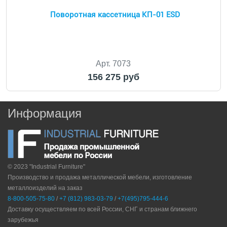
Поворотная кассетница КП-01 ESD
Арт. 7073
156 275 руб
Информация
© 2023 "Industrial Furniture"
Производство и продажа металлической мебели, изготовление
металлоизделий на заказ
8-800-505-75-80
/
+7 (812) 983-03-79
/
+7(495)795-444-6
Доставку осуществляем по всей России, СНГ и странам ближнего
зарубежья