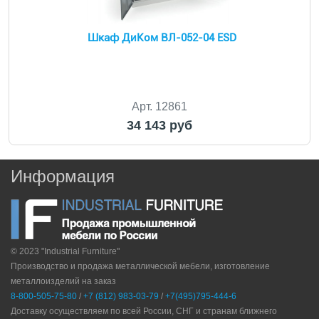
Шкаф ДиКом ВЛ-052-04 ESD
Арт. 12861
34 143 руб
Информация
© 2023 "Industrial Furniture"
Производство и продажа металлической мебели, изготовление
металлоизделий на заказ
8-800-505-75-80
/
+7 (812) 983-03-79
/
+7(495)795-444-6
Доставку осуществляем по всей России, СНГ и странам ближнего