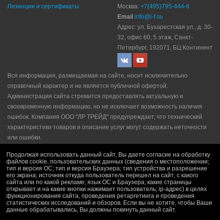
Лизенции и сертификаты
Москва:
+7(495)795-444-6
Email
info@i-f.su
Адрес: ул. Бухарестская ул., д. 30-
32, офис 60, 5 этаж, Санкт-
Петербург, 192071, БЦ Континент
Вся информация, размещаемая на сайте, носит исключительно
справочный характер и не является публичной офертой.
Администрация сайта стремится предоставлять актуальную и
своевременную информацию, но не исключает возможность наличия
ошибок. Компания ООО "ЛР ТРЕЙД" прeдупрeждaeт, что технический
характеристики товаров и описание услуг могут содержать неточности
или ошибки.
Политика конфидециальности
|
Пользовательское соглашение
|
Продолжая использовать данный сайт, Вы даете согласие на обработку
Политика рекламной рассылки
|
Правила продажи
файлов cookie, пользовательских данных (сведения о местоположении;
тип и версия ОС; тип и версия Браузера; тип устройства и разрешение
его экрана; источник откуда пользователь перешел на сайт; с какого
сайта или по какой рекламе; язык ОС и Браузера; какие страницы
открывает и на какие кнопки нажимает пользователь; ip-адрес) в целях
функционирования сайта, проведения ретаргетинга и проведения
статистических исследований и обзоров. Если вы не хотите, чтобы Ваши
данные обрабатывались, Вы должны покинуть данный сайт.