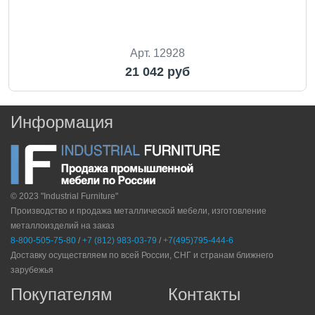
Арт. 12928
21 042 руб
Информация
© 2023 "Industrial Furniture"
Производство и продажа металлической мебели, изготовление
металлоизделий на заказ
8-800-505-75-80
/
+7 (812) 983-03-79
/
+7(495)795-444-6
Доставку осуществляем по всей России, СНГ и странам ближнего
зарубежья
Покупателям
Контакты