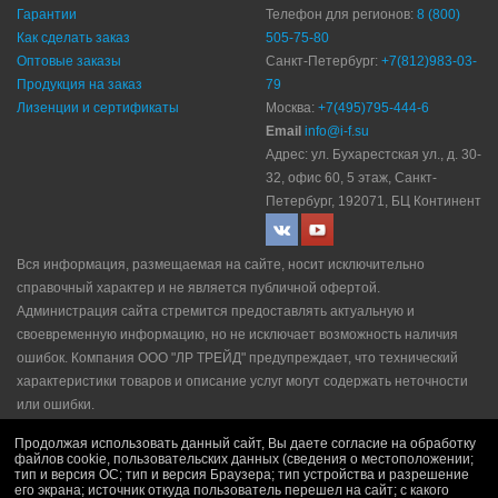
Гарантии
Телефон для регионов:
8 (800)
Как сделать заказ
505-75-80
Оптовые заказы
Санкт-Петербург:
+7(812)983-03-
Продукция на заказ
79
Лизенции и сертификаты
Москва:
+7(495)795-444-6
Email
info@i-f.su
Адрес: ул. Бухарестская ул., д. 30-
32, офис 60, 5 этаж, Санкт-
Петербург, 192071, БЦ Континент
Вся информация, размещаемая на сайте, носит исключительно
справочный характер и не является публичной офертой.
Администрация сайта стремится предоставлять актуальную и
своевременную информацию, но не исключает возможность наличия
ошибок. Компания ООО "ЛР ТРЕЙД" прeдупрeждaeт, что технический
характеристики товаров и описание услуг могут содержать неточности
или ошибки.
Политика конфидециальности
|
Пользовательское соглашение
|
Продолжая использовать данный сайт, Вы даете согласие на обработку
Политика рекламной рассылки
|
Правила продажи
файлов cookie, пользовательских данных (сведения о местоположении;
тип и версия ОС; тип и версия Браузера; тип устройства и разрешение
его экрана; источник откуда пользователь перешел на сайт; с какого