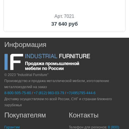
Арт. 7021
37 640 руб
Информация
© 2023 "Industrial Furniture"
Производство и продажа металлической мебели, изготовление
металлоизделий на заказ
8-800-505-75-80
/
+7 (812) 983-03-79
/
+7(495)795-444-6
Доставку осуществляем по всей России, СНГ и странам ближнего
зарубежья
Покупателям
Контакты
Гарантии
Телефон для регионов:
8 (800)