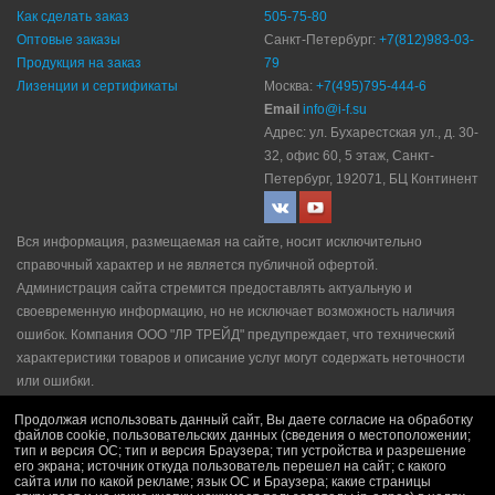
Как сделать заказ
505-75-80
Оптовые заказы
Санкт-Петербург:
+7(812)983-03-
Продукция на заказ
79
Лизенции и сертификаты
Москва:
+7(495)795-444-6
Email
info@i-f.su
Адрес: ул. Бухарестская ул., д. 30-
32, офис 60, 5 этаж, Санкт-
Петербург, 192071, БЦ Континент
Вся информация, размещаемая на сайте, носит исключительно
справочный характер и не является публичной офертой.
Администрация сайта стремится предоставлять актуальную и
своевременную информацию, но не исключает возможность наличия
ошибок. Компания ООО "ЛР ТРЕЙД" прeдупрeждaeт, что технический
характеристики товаров и описание услуг могут содержать неточности
или ошибки.
Политика конфидециальности
|
Пользовательское соглашение
|
Продолжая использовать данный сайт, Вы даете согласие на обработку
Политика рекламной рассылки
|
Правила продажи
файлов cookie, пользовательских данных (сведения о местоположении;
тип и версия ОС; тип и версия Браузера; тип устройства и разрешение
его экрана; источник откуда пользователь перешел на сайт; с какого
сайта или по какой рекламе; язык ОС и Браузера; какие страницы