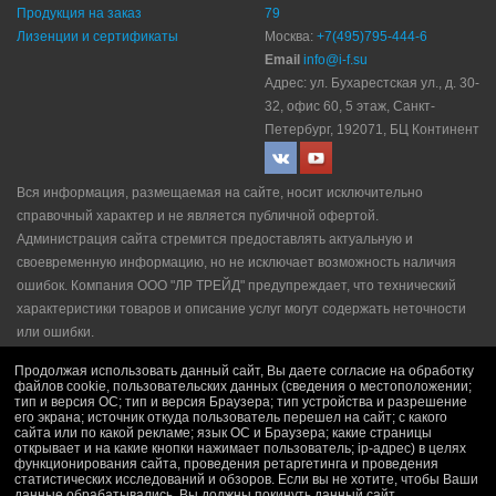
Продукция на заказ
79
Лизенции и сертификаты
Москва:
+7(495)795-444-6
Email
info@i-f.su
Адрес: ул. Бухарестская ул., д. 30-
32, офис 60, 5 этаж, Санкт-
Петербург, 192071, БЦ Континент
Вся информация, размещаемая на сайте, носит исключительно
справочный характер и не является публичной офертой.
Администрация сайта стремится предоставлять актуальную и
своевременную информацию, но не исключает возможность наличия
ошибок. Компания ООО "ЛР ТРЕЙД" прeдупрeждaeт, что технический
характеристики товаров и описание услуг могут содержать неточности
или ошибки.
Политика конфидециальности
|
Пользовательское соглашение
|
Продолжая использовать данный сайт, Вы даете согласие на обработку
Политика рекламной рассылки
|
Правила продажи
файлов cookie, пользовательских данных (сведения о местоположении;
тип и версия ОС; тип и версия Браузера; тип устройства и разрешение
его экрана; источник откуда пользователь перешел на сайт; с какого
сайта или по какой рекламе; язык ОС и Браузера; какие страницы
открывает и на какие кнопки нажимает пользователь; ip-адрес) в целях
функционирования сайта, проведения ретаргетинга и проведения
статистических исследований и обзоров. Если вы не хотите, чтобы Ваши
данные обрабатывались, Вы должны покинуть данный сайт.