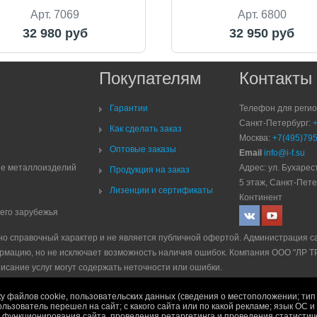
Арт. 7069
Арт. 6800
32 980 руб
32 950 руб
Покупателям
Контакты
Гарантии
Телефон для реги
Санкт-Петербург:
Как сделать заказ
Москва:
+7(495)795
Оптовые заказы
Email
info@i-f.su
ие металлоизделий
Адрес: ул. Бухарест
Продукция на заказ
5 этаж, Санкт-Пете
Лизенции и сертификаты
Континент
него зарубежья
но справочный характер и не является публичной офертой. Администрация с
рмацию, но не исключает возможность наличия ошибок. Компания ООО "ЛР 
писание услуг могут содержать неточности или ошибки.
е
|
Политика рекламной рассылки
|
Правила продажи
у файлов cookie, пользовательских данных (сведения о местоположении; тип 
ользователь перешел на сайт; с какого сайта или по какой рекламе; язык ОС 
ях функционирования сайта, проведения ретаргетинга и проведения статисти