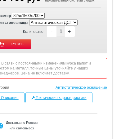
накопительная система скидок.
азмер
ип столешницы
-
+
Количество:
 - В связи с постоянными изменениям курса валют и
остом на металл, точные цены уточняйте у наших
енеджеров. Цена не включает доставку.
гория
Антистатическое оснащение
Описание
Технические характеристики
Доставка по России
или самовывоз