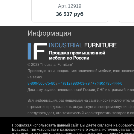
Арт. 12919
36 537 руб
Информация
© 2023 "Industrial Furniture"
Производство и продажа металлической мебели, изготовлен
на заказ
8-800-505-75-80
/
+7 (812) 983-03-79
/
+7(495)795-444-6
Доставку осуществляем по всей России, СНГ и странам ближ
Вся информация, размещаемая на сайте, носит исключитель
стремится предоставлять актуальную и своевременную инфо
прeдупрeждaeт, что технический характеристики товаров и о
Политика конфидециальности
|
Пользовательское соглашени
Продолжая использовать данный сайт, Вы даете согласие на обработк
Браузера; тип устройства и разрешение его экрана; источник откуда п
открывает и на какие кнопки нажимает пользователь; ip-адрес) в цел