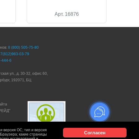
Арт. 16876
онов:
8 (800) 505-75-80
+7(812)983-03-79
-444-6
ская ул., д. 30-32, офис 60,
рбург, 192071, БЦ
айта
ТРЕЙД"
и версия ОС; тип и версия
Согласен
и Браузера; какие страницы
ческих исследований и