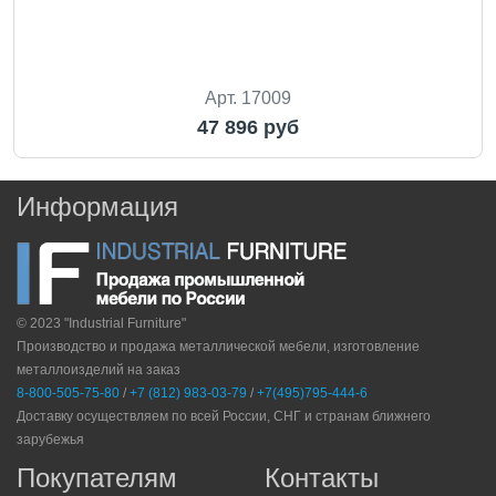
Арт. 17009
47 896 руб
Информация
© 2023 "Industrial Furniture"
Производство и продажа металлической мебели, изготовление
металлоизделий на заказ
8-800-505-75-80
/
+7 (812) 983-03-79
/
+7(495)795-444-6
Доставку осуществляем по всей России, СНГ и странам ближнего
зарубежья
Покупателям
Контакты