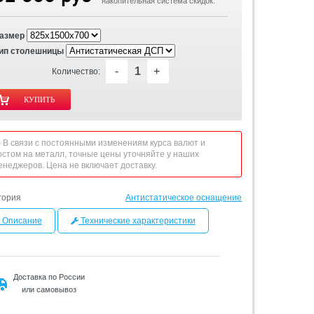
накопительная система скидок.
азмер
ип столешницы
-
+
Количество:
 - В связи с постоянными изменениям курса валют и
остом на металл, точные цены уточняйте у наших
енеджеров. Цена не включает доставку.
гория
Антистатическое оснащение
Описание
Технические характеристики
Доставка по России
или самовывоз