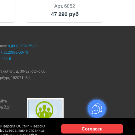
Арт. 6852
47 290 руб
онов:
8 (800) 505-75-80
+7(812)983-03-79
-444-6
ская ул., д. 30-32, офис 60,
рбург, 192071, БЦ
айта
ТРЕЙД"
и версия ОС; тип и версия
Согласен
и Браузера; какие страницы
ческих исследований и