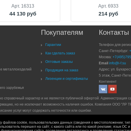
Арт. 16313
Арт. 6933
44 130 руб
214 руб
Покупателям
Контакты
Гарантии
Телефон для реги
Санкт-Петербург:
Как сделать заказ
Москва:
+7(495)795
Оптовые заказы
Email
info@i-f.su
ие металлоизделий
Адрес: ул. Бухарест
Продукция на заказ
5 этаж, Санкт-Пете
Лизенции и сертификаты
Континент
него зарубежья
но справочный характер и не является публичной офертой. Администрация с
рмацию, но не исключает возможность наличия ошибок. Компания ООО "ЛР 
писание услуг могут содержать неточности или ошибки.
е
|
Политика рекламной рассылки
|
Правила продажи
у файлов cookie, пользовательских данных (сведения о местоположении; тип 
ользователь перешел на сайт; с какого сайта или по какой рекламе; язык ОС 
ях функционирования сайта, проведения ретаргетинга и проведения статисти