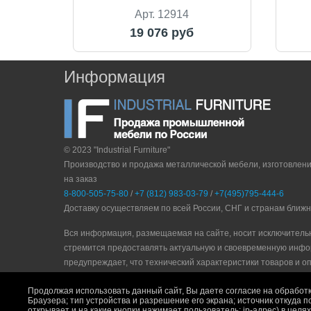
Арт. 12914
19 076 руб
Информация
© 2023 "Industrial Furniture"
Производство и продажа металлической мебели, изготовлен
на заказ
8-800-505-75-80
/
+7 (812) 983-03-79
/
+7(495)795-444-6
Доставку осуществляем по всей России, СНГ и странам ближ
Вся информация, размещаемая на сайте, носит исключитель
стремится предоставлять актуальную и своевременную инфо
прeдупрeждaeт, что технический характеристики товаров и о
Политика конфидециальности
|
Пользовательское соглашени
Продолжая использовать данный сайт, Вы даете согласие на обработк
Браузера; тип устройства и разрешение его экрана; источник откуда п
открывает и на какие кнопки нажимает пользователь; ip-адрес) в цел