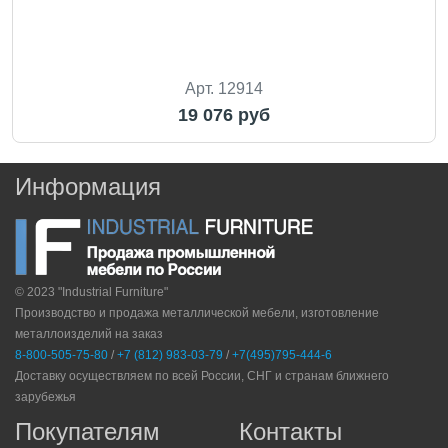
Арт. 12914
19 076 руб
Информация
© 2023 "Industrial Furniture"
Производство и продажа металлической мебели, изготовление
металлоизделий на заказ
8-800-505-75-80
/
+7 (812) 983-03-79
/
+7(495)795-444-6
Доставку осуществляем по всей России, СНГ и странам ближнего
зарубежья
Покупателям
Контакты