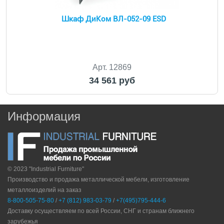
Шкаф ДиКом ВЛ-052-09 ESD
Арт. 12869
34 561 руб
Информация
© 2023 "Industrial Furniture"
Производство и продажа металлической мебели, изготовление
металлоизделий на заказ
8-800-505-75-80
/
+7 (812) 983-03-79
/
+7(495)795-444-6
Доставку осуществляем по всей России, СНГ и странам ближнего
зарубежья