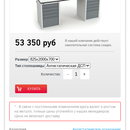
53 350 руб
В нашей компании действует
накопительная система скидок.
Размер
Тип столешницы
-
+
Количество:
* - В связи с постоянными изменениям курса валют и ростом
на металл, точные цены уточняйте у наших менеджеров.
Цена не включает доставку.
Категория
Антистатическое оснащение