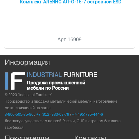
Комплект АЛЬЯНС АЛ-О-15-7 островной ESD
Арт. 16909
Информация
© 2023 "Industrial Furniture"
Производство и продажа металлической мебели, изготовление
металлоизделий на заказ
8-800-505-75-80
/
+7 (812) 983-03-79
/
+7(495)795-444-6
Доставку осуществляем по всей России, СНГ и странам ближнего
зарубежья
Покупателям
Контакты