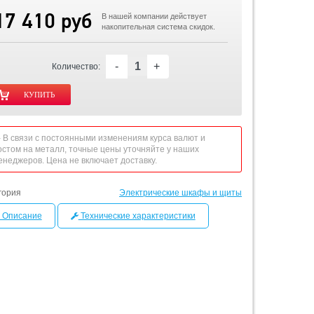
17 410 руб
В нашей компании действует
накопительная система скидок.
-
+
Количество:
 - В связи с постоянными изменениям курса валют и
остом на металл, точные цены уточняйте у наших
енеджеров. Цена не включает доставку.
гория
Электрические шкафы и щиты
Описание
Технические характеристики