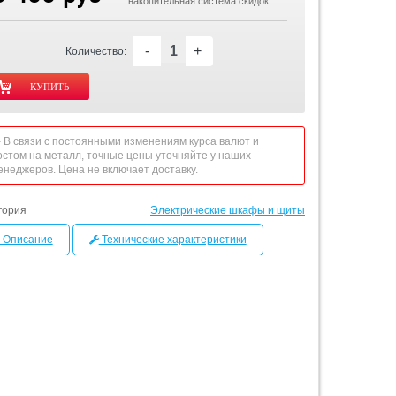
накопительная система скидок.
-
+
Количество:
 - В связи с постоянными изменениям курса валют и
остом на металл, точные цены уточняйте у наших
енеджеров. Цена не включает доставку.
гория
Электрические шкафы и щиты
Описание
Технические характеристики