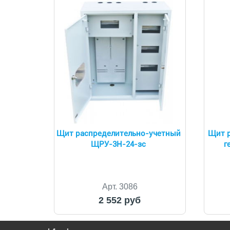
Щит распределительно-учетный
Щит р
ЩРУ-3Н-24-зс
г
Арт. 3086
2 552 руб