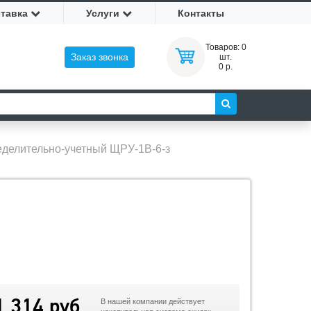
ставка
Услуги
Контакты
Товаров:
0
Заказ звонка
шт.
0 р.
делительно-учетный ЩРУ-1В-6-з
1 314 руб
В нашей компании действует