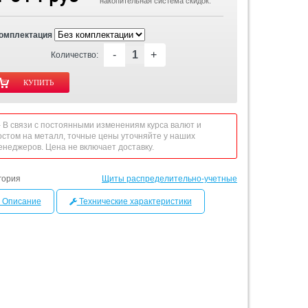
накопительная система скидок.
омплектация
-
+
Количество:
 - В связи с постоянными изменениям курса валют и
остом на металл, точные цены уточняйте у наших
енеджеров. Цена не включает доставку.
гория
Щиты распределительно-учетные
Описание
Технические характеристики