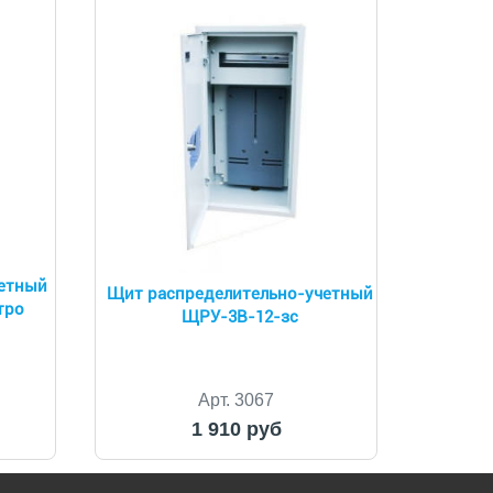
четный
Щит распределительно-учетный
тро
ЩРУ-3В-12-зс
Арт. 3067
1 910 руб