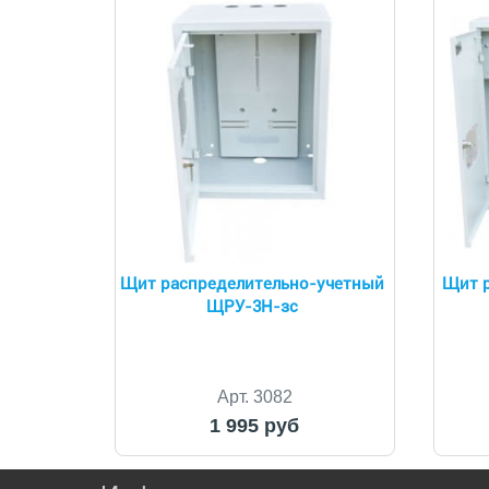
Щит распределительно-учетный
Щит р
ЩРУ-3Н-зс
Арт. 3082
1 995 руб