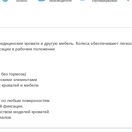
оплаты
производителя
сертифицирован
медицинские кровати и другую мебель. Колеса обеспечивают легкос
сации в рабочем положении.
2 без тормоза)
ческими элементами
 кроватей и мебели
 по любым поверхностям.
й фиксации.
нством моделей кроватей.
иалов.