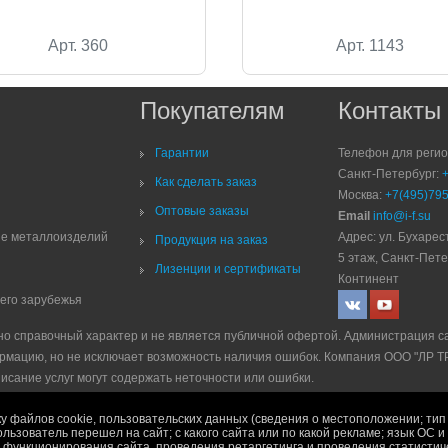
Арт. 360
Арт. 1143
Покупателям
Контакты
Гарантии
Телефон для реги
Санкт-Петербург:
Как сделать заказ
Москва:
+7(495)795
Оптовые заказы
Email
info@i-f.su
ие металлоизделий
Адрес: ул. Бухарест
Продукция на заказ
5 этаж, Санкт-Пете
Лизенции и сертификаты
Континент
него зарубежья
но справочный характер и не является публичной офертой. Администрация с
рмацию, но не исключает возможность наличия ошибок. Компания ООО "ЛР 
писание услуг могут содержать неточности или ошибки.
е
|
Политика рекламной рассылки
|
Правила продажи
у файлов cookie, пользовательских данных (сведения о местоположении; тип 
ользователь перешел на сайт; с какого сайта или по какой рекламе; язык ОС 
ях функционирования сайта, проведения ретаргетинга и проведения статисти