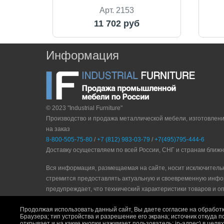
Арт. 2153
11 702 руб
Информация
© 2023 "Industrial Furniture"
Производство и продажа металлической мебели, изготовлен
на заказ
8-800-505-75-80
/
+7 (812) 983-03-79
/
+7(495)795-444-6
Доставку осуществляем по всей России, СНГ и странам ближ
Вся информация, размещаемая на сайте, носит исключитель
стремится предоставлять актуальную и своевременную инфо
прeдупрeждaeт, что технический характеристики товаров и о
Политика конфидециальности
|
Пользовательское соглашени
Продолжая использовать данный сайт, Вы даете согласие на обработк
Браузера; тип устройства и разрешение его экрана; источник откуда п
открывает и на какие кнопки нажимает пользователь; ip-адрес) в цел