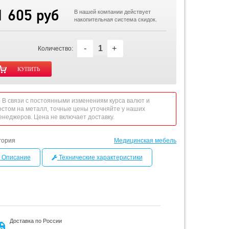
1 605 руб
В нашей компании действует
накопительная система скидок.
-
+
Количество:
 - В связи с постоянными изменениям курса валют и
остом на металл, точные цены уточняйте у наших
енеджеров. Цена не включает доставку.
гория
Медицинская мебель
Описание
Технические характеристики
Доставка по России