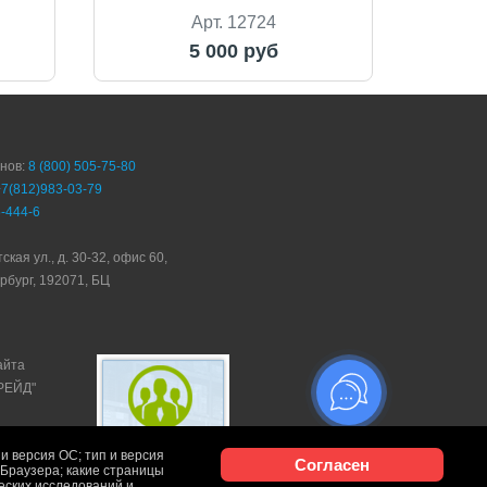
Арт. 12724
5 000 руб
онов:
8 (800) 505-75-80
+7(812)983-03-79
-444-6
ская ул., д. 30-32, офис 60,
рбург, 192071, БЦ
айта
ТРЕЙД"
и версия ОС; тип и версия
Согласен
и Браузера; какие страницы
ческих исследований и