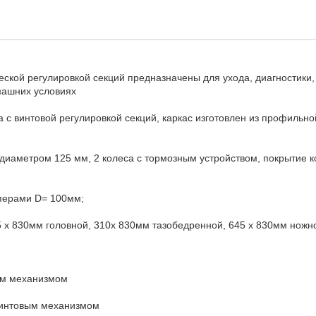
ской регулировкой секций предназначены для ухода, диагностики,
машних условиях
 с винтовой регулировкой секций, каркас изготовлен из профильн
иаметром 125 мм, 2 колеса с тормозным устройством, покрытие к
перами D= 100мм;
 х 830мм головной, 310х 830мм тазобедренной, 645 х 830мм ножн
вым механизмом
 винтовым механизмом