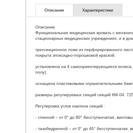
Описание
Характеристики
Описание
Функциональная медицинская кровать с механиче
стационарных медицинских учреждениях, и в до
трехсекционное ложе из перфорированного листа
покрыта эпоксидно-порошковой краской;
установлена на 4 самоориентирующиеся колеса д
полу);
оснащена пластиковыми огранечительными бам
размеры регулируемых секций секций КМ-04: 725
Регулировка углов наклона секций :
- спинной – от 0° до 80° бесступенчатая, винто
- тазобедренной – от 0° до 45° бесступенчатая,