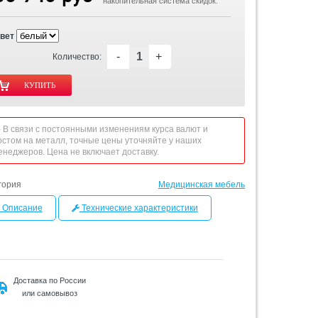
накопительная система скидок.
вет
-
+
Количество:
 - В связи с постоянными изменениям курса валют и
остом на металл, точные цены уточняйте у наших
енеджеров. Цена не включает доставку.
гория
Медицинская мебель
Описание
Технические характеристики
Доставка по России
или самовывоз