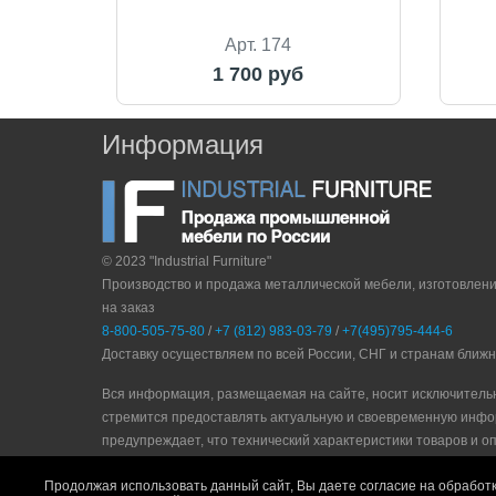
Арт. 174
1 700 руб
Информация
© 2023 "Industrial Furniture"
Производство и продажа металлической мебели, изготовлен
на заказ
8-800-505-75-80
/
+7 (812) 983-03-79
/
+7(495)795-444-6
Доставку осуществляем по всей России, СНГ и странам ближ
Вся информация, размещаемая на сайте, носит исключитель
стремится предоставлять актуальную и своевременную инфо
прeдупрeждaeт, что технический характеристики товаров и о
Политика конфидециальности
|
Пользовательское соглашени
Продолжая использовать данный сайт, Вы даете согласие на обработк