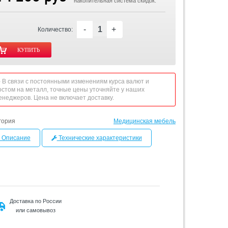
накопительная система скидок.
-
+
Количество:
 - В связи с постоянными изменениям курса валют и
остом на металл, точные цены уточняйте у наших
енеджеров. Цена не включает доставку.
гория
Медицинская мебель
Описание
Технические характеристики
Доставка по России
или самовывоз