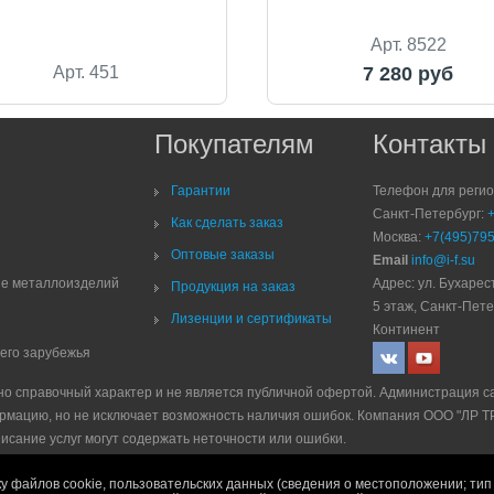
Арт. 8522
Арт. 451
7 280 руб
Покупателям
Контакты
Гарантии
Телефон для реги
Санкт-Петербург:
Как сделать заказ
Москва:
+7(495)795
Оптовые заказы
Email
info@i-f.su
ие металлоизделий
Адрес: ул. Бухарест
Продукция на заказ
5 этаж, Санкт-Пете
Лизенции и сертификаты
Континент
него зарубежья
но справочный характер и не является публичной офертой. Администрация с
рмацию, но не исключает возможность наличия ошибок. Компания ООО "ЛР 
писание услуг могут содержать неточности или ошибки.
е
|
Политика рекламной рассылки
|
Правила продажи
у файлов cookie, пользовательских данных (сведения о местоположении; тип 