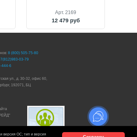
Арт. 2169
12 479 руб
онов:
8 (800) 505-75-80
+7(812)983-03-79
-444-6
ская ул., д. 30-32, офис 60,
рбург, 192071, БЦ
айта
ТРЕЙД"
и версия ОС; тип и версия
Согласен